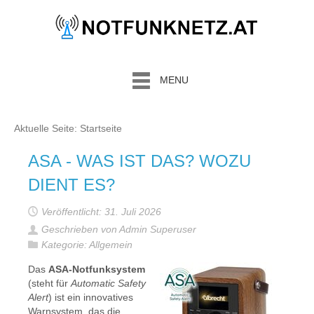
MENU
Aktuelle Seite:
Startseite
ASA - WAS IST DAS? WOZU
DIENT ES?
Veröffentlicht: 31. Juli 2026
Geschrieben von Admin Superuser
Kategorie:
Allgemein
Das
ASA-Notfunksystem
(steht für
Automatic Safety
Alert
) ist ein innovatives
Warnsystem, das die