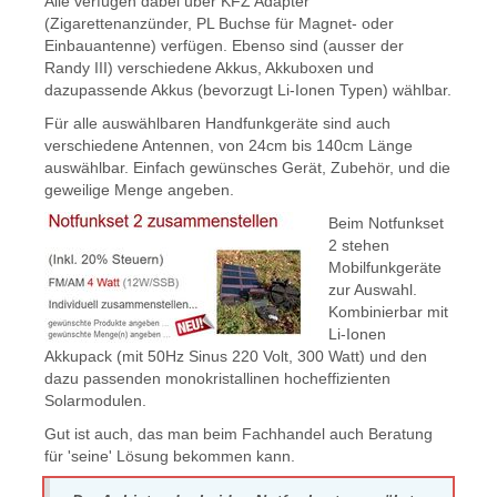
Alle verfügen dabei über KFZ Adapter
(Zigarettenanzünder, PL Buchse für Magnet- oder
Einbauantenne) verfügen. Ebenso sind (ausser der
Randy III) verschiedene Akkus, Akkuboxen und
dazupassende Akkus (bevorzugt Li-Ionen Typen) wählbar.
Für alle auswählbaren Handfunkgeräte sind auch
verschiedene Antennen, von 24cm bis 140cm Länge
auswählbar. Einfach gewünsches Gerät, Zubehör, und die
geweilige Menge angeben.
Beim Notfunkset
2 stehen
Mobilfunkgeräte
zur Auswahl.
Kombinierbar mit
Li-Ionen
Akkupack (mit 50Hz Sinus 220 Volt, 300 Watt) und den
dazu passenden monokristallinen hocheffizienten
Solarmodulen.
Gut ist auch, das man beim Fachhandel auch Beratung
für 'seine' Lösung bekommen kann.