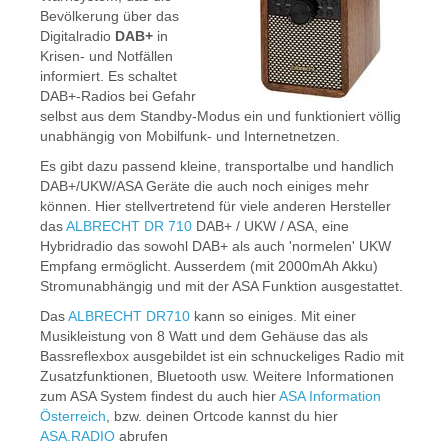
Bevölkerung über das
Digitalradio
DAB+
in
Krisen- und Notfällen
informiert. Es schaltet
DAB+-Radios bei Gefahr
selbst aus dem Standby-Modus ein und funktioniert völlig
unabhängig von Mobilfunk- und Internetnetzen.
Es gibt dazu passend kleine, transportalbe und handlich
DAB+/UKW/ASA Geräte die auch noch einiges mehr
können. Hier stellvertretend für viele anderen Hersteller
das
ALBRECHT DR 710
DAB+ / UKW / ASA, eine
Hybridradio das sowohl DAB+ als auch 'normelen' UKW
Empfang ermöglicht. Ausserdem (mit 2000mAh Akku)
Stromunabhängig und mit der ASA Funktion ausgestattet.
Das
ALBRECHT DR710
kann so einiges. Mit einer
Musikleistung von 8 Watt und dem Gehäuse das als
Bassreflexbox ausgebildet ist ein schnuckeliges Radio mit
Zusatzfunktionen, Bluetooth usw. Weitere Informationen
zum ASA System findest du auch hier
ASA Information
Österreich
, bzw. deinen Ortcode kannst du hier
ASA.RADIO
abrufen