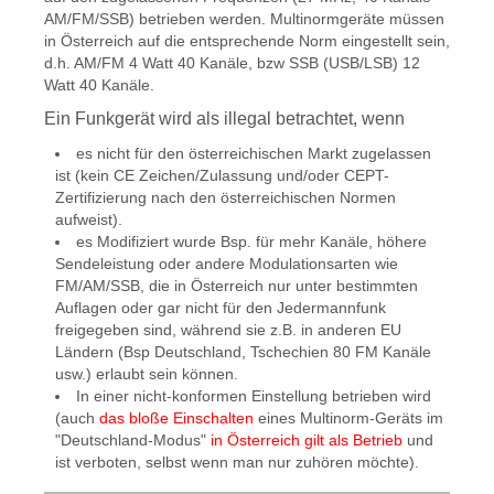
AM/FM/SSB) betrieben werden. Multinormgeräte müssen
in Österreich auf die entsprechende Norm eingestellt sein,
d.h. AM/FM 4 Watt 40 Kanäle, bzw SSB (USB/LSB) 12
Watt 40 Kanäle.
Ein Funkgerät wird als illegal betrachtet, wenn
es nicht für den österreichischen Markt zugelassen
ist (kein CE Zeichen/Zulassung und/oder CEPT-
Zertifizierung nach den österreichischen Normen
aufweist).
es Modifiziert wurde Bsp. für mehr Kanäle, höhere
Sendeleistung oder andere Modulationsarten wie
FM/AM/SSB, die in Österreich nur unter bestimmten
Auflagen oder gar nicht für den Jedermannfunk
freigegeben sind, während sie z.B. in anderen EU
Ländern (Bsp Deutschland, Tschechien 80 FM Kanäle
usw.) erlaubt sein können.
In einer nicht-konformen Einstellung betrieben wird
(auch
das bloße Einschalten
eines Multinorm-Geräts im
"Deutschland-Modus"
in Österreich gilt als Betrieb
und
ist verboten, selbst wenn man nur zuhören möchte).