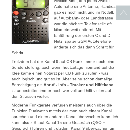
wirklich Sinn, den jedes zweite
Auto hatte eine Antenne, Handies
gab es noch nicht und im Notfall,
auf Autobahn- oder Landstrasse
war die nächste Telefonzelle oft
kilometerweit entfernt. Mit
Einführung der ersten C und D
Netz, später GSM Autotelefone
änderte sich das dann Schritt für
Schritt.
Trotzdem hat der Kanal 9 auf CB Funk immer noch eine
Sonderstellung, auch wenn heutzutage niemand auf die
Idee käme einen Notarzt per CB Funk zu rufen - was
auch logisch und gut so ist. Aber seine schon damalige
Berechtigung als
Anruf - Info - Trucker und Hilfekanal
ist unbestritten immer noch wertvoll und hilft vielen auf
den Strassen weiter.
Moderne Funkgeräte verfügen meistens auch über die
Funktion Dualwatch mittels der man auch einem Kanal
sprechen und einen anderen Kanal überwachen kann. Ich
kann also z.B. auf Kanal 15 eine Gespräch (QSO =
Gespräch) führen und trotzdem Kanal 9 überwachen um